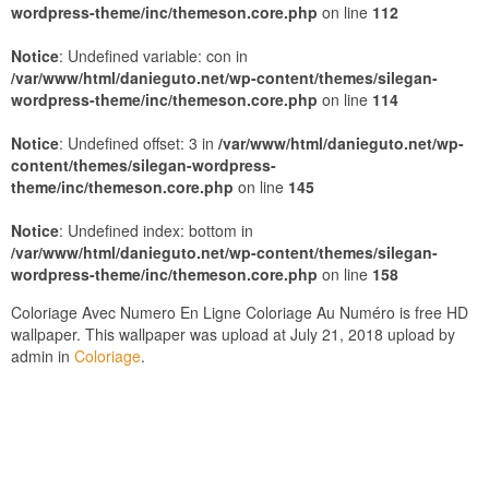
wordpress-theme/inc/themeson.core.php
on line
112
Notice
: Undefined variable: con in
/var/www/html/danieguto.net/wp-content/themes/silegan-
wordpress-theme/inc/themeson.core.php
on line
114
Notice
: Undefined offset: 3 in
/var/www/html/danieguto.net/wp-
content/themes/silegan-wordpress-
theme/inc/themeson.core.php
on line
145
Notice
: Undefined index: bottom in
/var/www/html/danieguto.net/wp-content/themes/silegan-
wordpress-theme/inc/themeson.core.php
on line
158
Coloriage Avec Numero En Ligne Coloriage Au Numéro is free HD
wallpaper. This wallpaper was upload at July 21, 2018 upload by
admin in
Coloriage
.