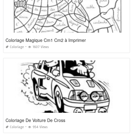
Coloriage Magique Cm1 Cm2 à Imprimer
Coloriage
1607 Views
Coloriage De Voiture De Cross
Coloriage
954 Views