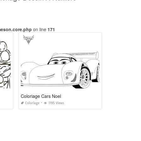
meson.core.php
on line
171
Coloriage Cars Noel
Coloriage
1195 Views