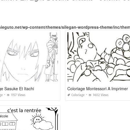
nieguto.net/wp-content/themes/silegan-wordpress-theme/inc/the
ge Sasuke Et Itachi
Coloriage Montessori A Imprimer
ge
1157 Views
Coloriage
1402 Views