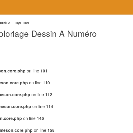
 Numéro Imprimer
oloriage Dessin A Numéro
son.core.php
on line
101
eson.core.php
on line
110
meson.core.php
on line
112
emeson.core.php
on line
114
n.core.php
on line
145
emeson.core.php
on line
158