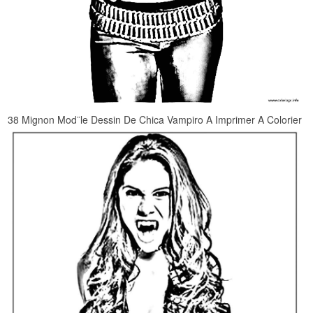
38 Mignon Mod¨le Dessin De Chica Vampiro A Imprimer A Colorier