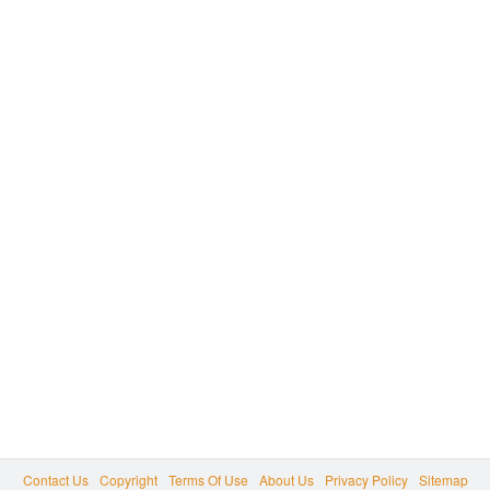
Contact Us
Copyright
Terms Of Use
About Us
Privacy Policy
Sitemap