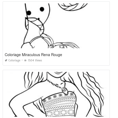
Coloriage Miraculous Rena Rouge
Coloriage
1504 Views