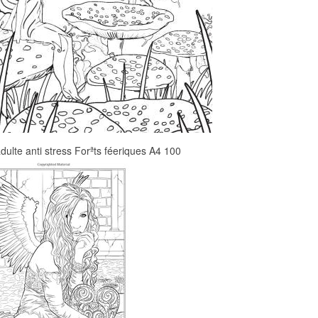
adulte anti stress Forªts féeriques A4 100