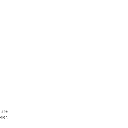
 site
rier.