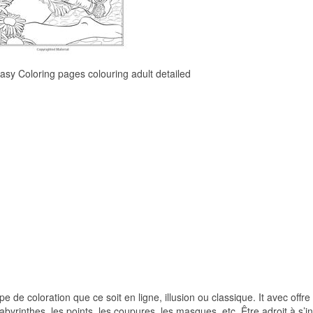
asy Coloring pages colouring adult detailed
 de coloration que ce soit en ligne, illusion ou classique. It avec offre
s labyrinthes, les points, les coupures, les masques, etc. Être adroit à s’in