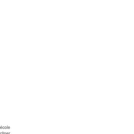
 école
cliner