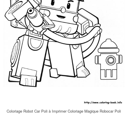
Coloriage Robot Car Poli à Imprimer Coloriage Magique Robocar Poli