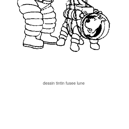
dessin tintin fusee lune