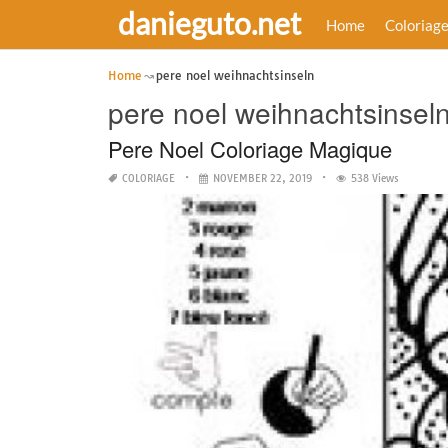
danieguto.net
Home
Coloriag
Home
pere noel weihnachtsinseln
pere noel weihnachtsinsel
Pere Noel Coloriage Magique
COLORIAGE
NOVEMBER 22, 2019
538 Views