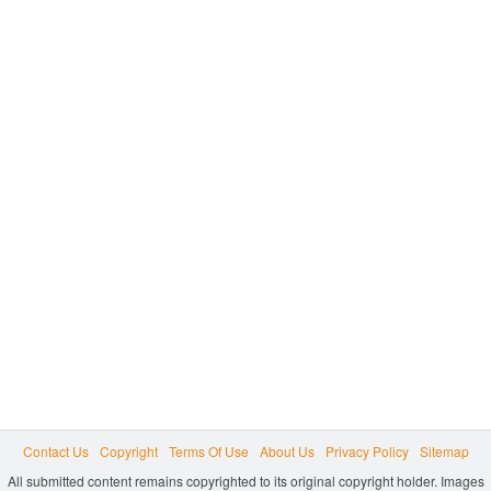
Contact Us
Copyright
Terms Of Use
About Us
Privacy Policy
Sitemap
All submitted content remains copyrighted to its original copyright holder. Images