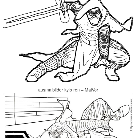
ausmalbilder kylo ren – MalVor