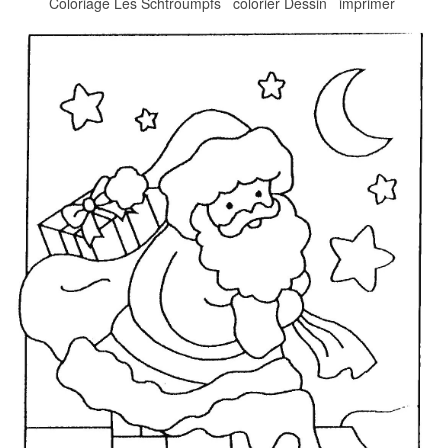
Coloriage Les Schtroumpfs colorier Dessin imprimer