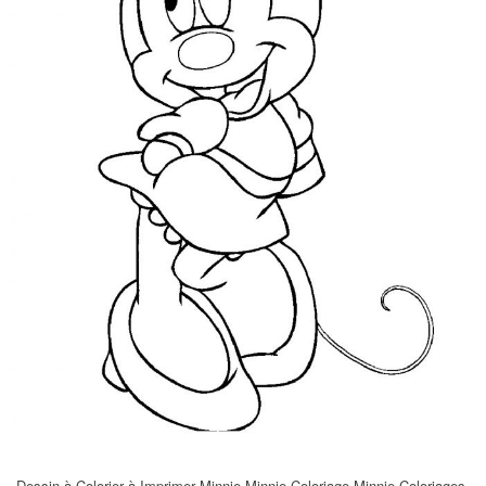
Dessin à Colorier à Imprimer Minnie Minnie Coloriage Minnie Coloriages