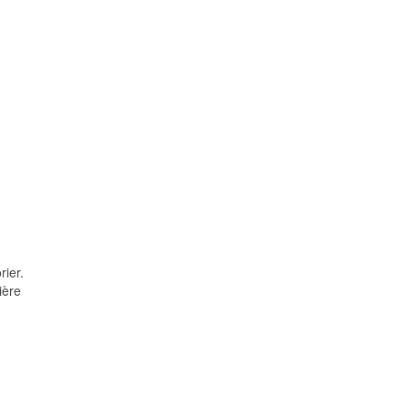
rier.
ière