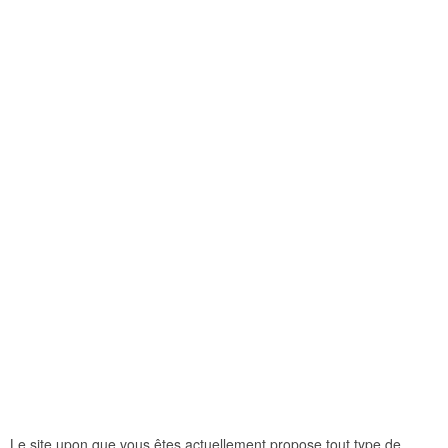
Le site upon que vous êtes actuellement propose tout type de