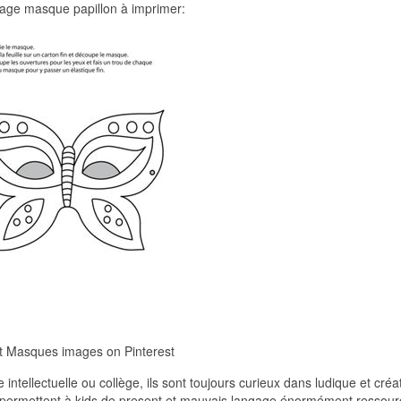
riage masque papillon à imprimer:
t Masques images on Pinterest
intellectuelle ou collège, ils sont toujours curieux dans ludique et créat
ion permettent à kids de present et mauvais langage énormément ressou