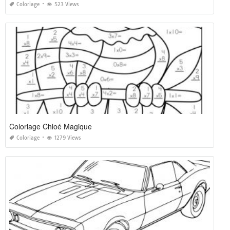
Coloriage
523 Views
Coloriage Chloé Magique
Coloriage
1279 Views