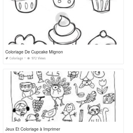
Coloriage De Cupcake Mignon
Coloriage
972 Views
Jeux Et Coloriage à Imprimer