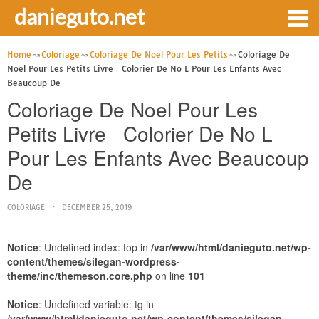
danieguto.net
Home
Coloriage
Coloriage De Noel Pour Les Petits
Coloriage De
Noel Pour Les Petits Livre Colorier De No L Pour Les Enfants Avec
Beaucoup De
Coloriage De Noel Pour Les
Petits Livre Colorier De No L
Pour Les Enfants Avec Beaucoup
De
COLORIAGE
DECEMBER 25, 2019
Notice
: Undefined index: top in
/var/www/html/danieguto.net/wp-
content/themes/silegan-wordpress-
theme/inc/themeson.core.php
on line
101
Notice
: Undefined variable: tg in
/var/www/html/danieguto.net/wp-content/themes/silegan-