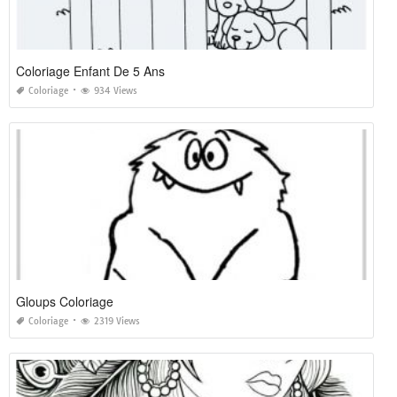
Coloriage Enfant De 5 Ans
Coloriage
934 Views
Gloups Coloriage
Coloriage
2319 Views