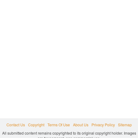
Contact Us
Copyright
Terms Of Use
About Us
Privacy Policy
Sitemap
All submitted content remains copyrighted to its original copyright holder. Images