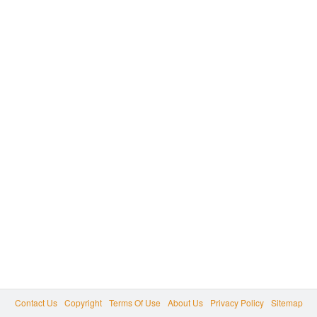
Contact Us
Copyright
Terms Of Use
About Us
Privacy Policy
Sitemap