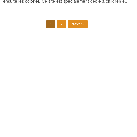
ensuite les colorier. Ce site est spécialement dédié à children e...
1
2
Next »