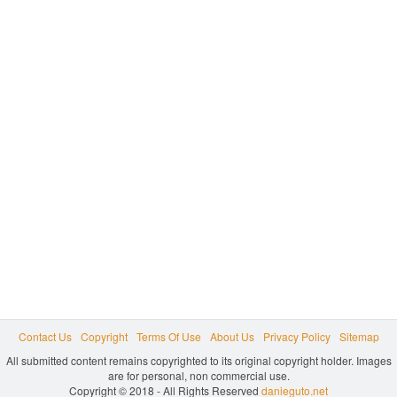
Contact Us
Copyright
Terms Of Use
About Us
Privacy Policy
Sitemap
All submitted content remains copyrighted to its original copyright holder. Images
are for personal, non commercial use.
Copyright © 2018 - All Rights Reserved
danieguto.net