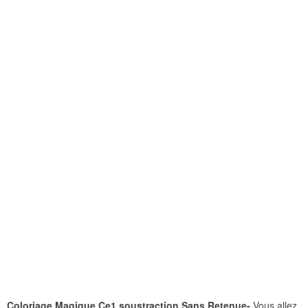
Coloriage Magique Ce1 soustraction Sans Retenue-
Vous allez