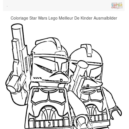
Coloriage Star Wars Lego Meilleur De Kinder Ausmalbilder