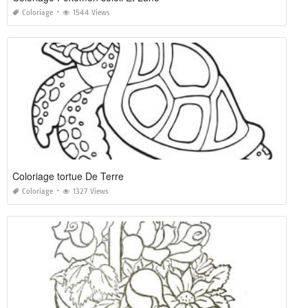
Coloriage
1544 Views
Coloriage tortue De Terre
Coloriage
1327 Views