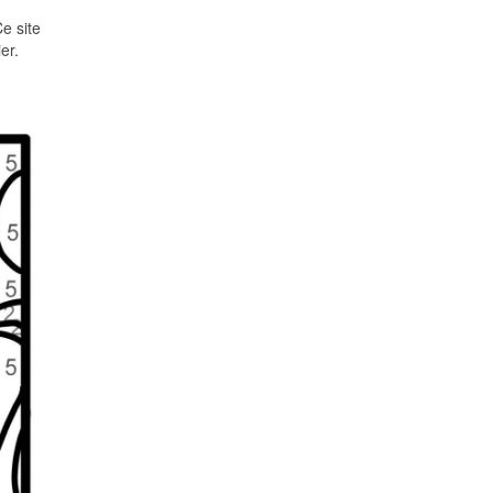
Ce site
er.