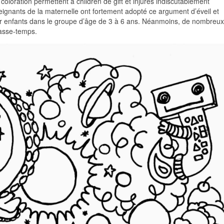
 coloration permettent à children de gift et injures indiscutablement
seignants de la maternelle ont fortement adopté ce argument d’éveil et
pour enfants dans le groupe d’âge de 3 à 6 ans. Néanmoins, de nombreux
passe-temps.