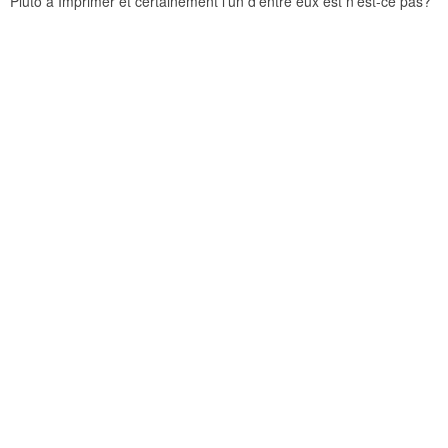
Pluto à Imprimer et certainement l’un d’entre eux est n’est-ce pas?