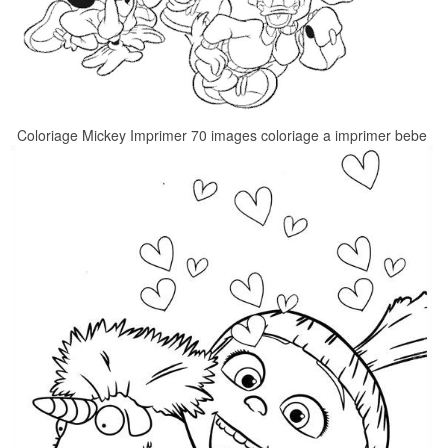
Coloriage Mickey Imprimer 70 images coloriage a imprimer bebe