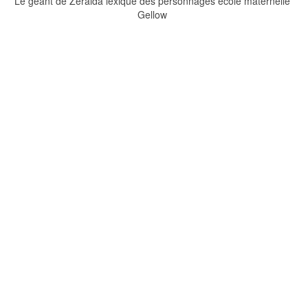
Le géant de Zéralda lexique des personnages école maternelle
Gellow