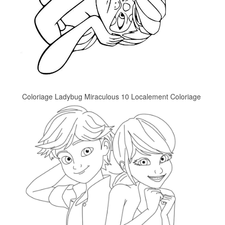
Coloriage Ladybug Miraculous 10 Localement Coloriage