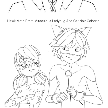
Hawk Moth From Miraculous Ladybug And Cat Noir Coloring