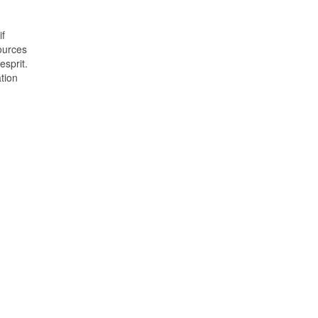
if
sources
esprit.
tion