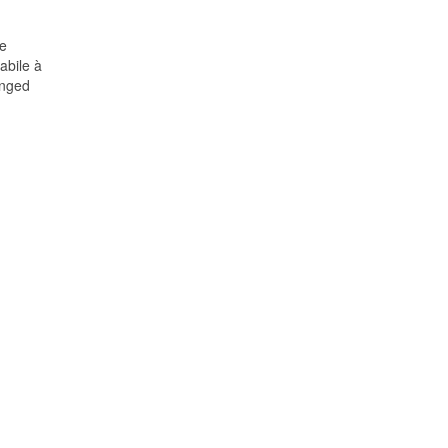
re
habile à
 nged