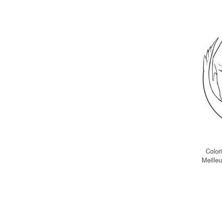
Color
Meille