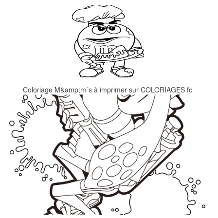
Coloriage M&amp;m´s à imprimer sur COLORIAGES fo