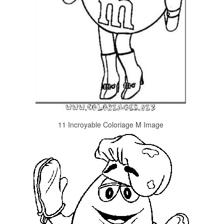
11 Incroyable Coloriage M Image