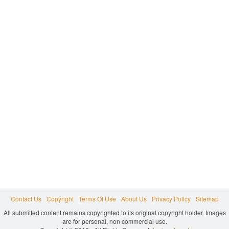
Contact Us
Copyright
Terms Of Use
About Us
Privacy Policy
Sitemap
All submitted content remains copyrighted to its original copyright holder. Images
are for personal, non commercial use.