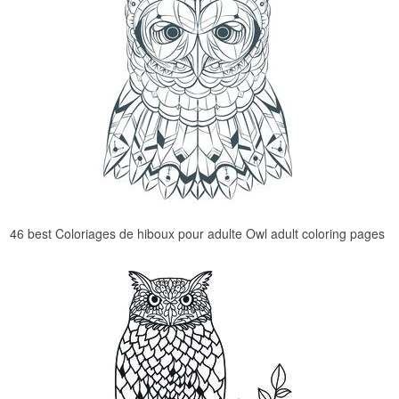
46 best Coloriages de hiboux pour adulte Owl adult coloring pages