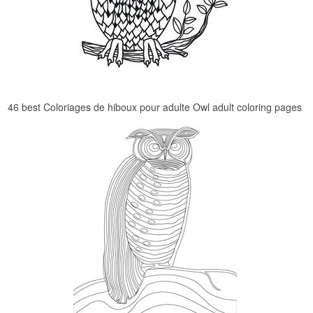
46 best Coloriages de hiboux pour adulte Owl adult coloring pages