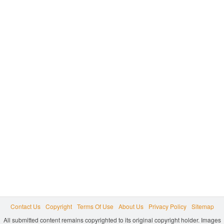
Contact Us
Copyright
Terms Of Use
About Us
Privacy Policy
Sitemap
All submitted content remains copyrighted to its original copyright holder. Images