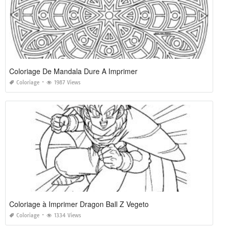
Coloriage De Mandala Dure A Imprimer
Coloriage
1987 Views
Coloriage à Imprimer Dragon Ball Z Vegeto
Coloriage
1334 Views