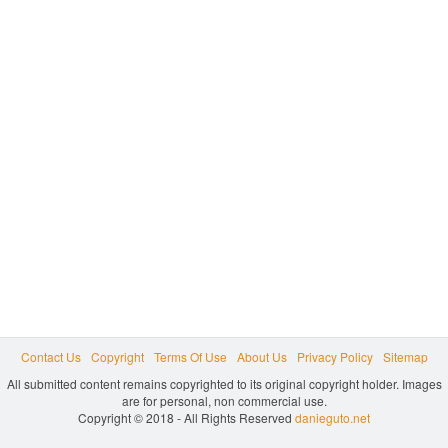
Contact Us
Copyright
Terms Of Use
About Us
Privacy Policy
Sitemap
All submitted content remains copyrighted to its original copyright holder. Images
are for personal, non commercial use.
Copyright © 2018 - All Rights Reserved
danieguto.net