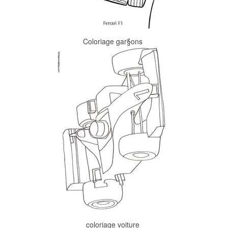
Coloriage gar§ons
coloriage voiture