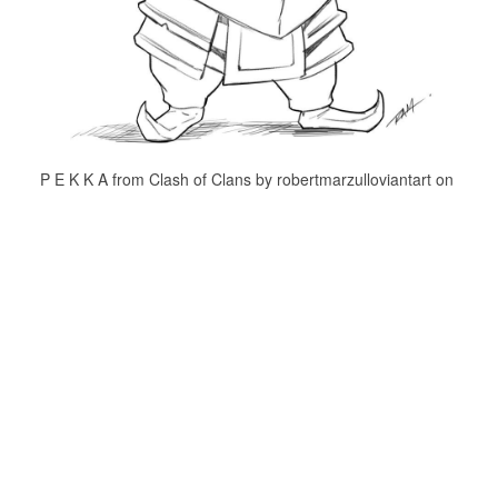
P E K K A from Clash of Clans by robertmarzulloviantart on