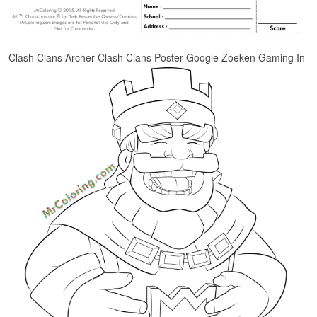
Clash Clans Archer Clash Clans Poster Google Zoeken Gaming In