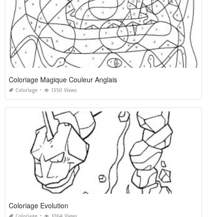
Coloriage Magique Couleur Anglais
Coloriage
1350 Views
Coloriage Evolution
Coloriage
1064 Views