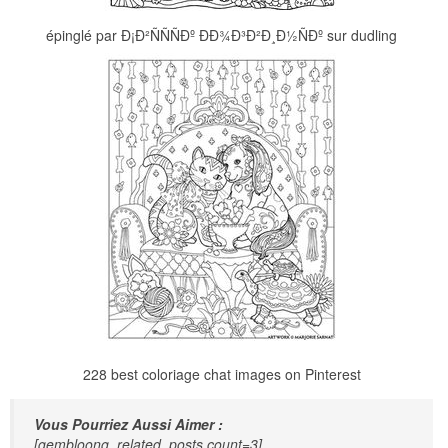
épinglé par Ð¡Ð²ÑÑÑÐº ÐÐ¾Ð³Ð²Ð¸Ð½ÑÐº sur dudling
228 best coloriage chat images on Pinterest
Vous Pourriez Aussi Aimer :
[gembloong_related_posts count=3]