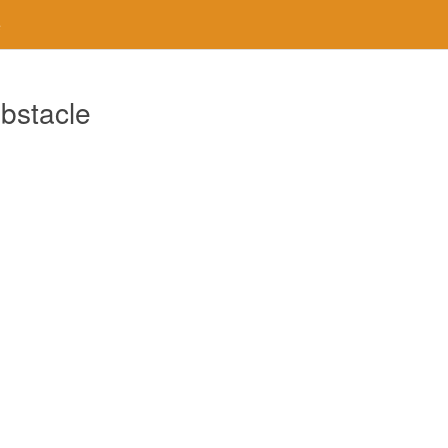
e
bstacle