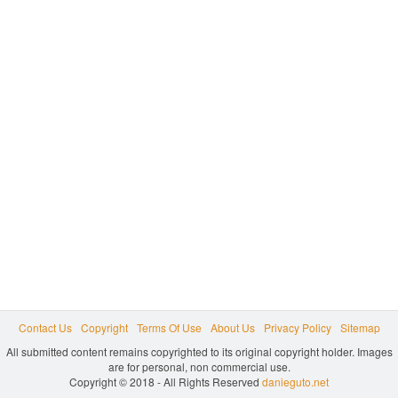
Contact Us
Copyright
Terms Of Use
About Us
Privacy Policy
Sitemap
All submitted content remains copyrighted to its original copyright holder. Images
are for personal, non commercial use.
Copyright © 2018 - All Rights Reserved
danieguto.net