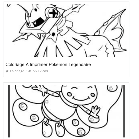
Coloriage A Imprimer Pokemon Legendaire
Coloriage
560 Views