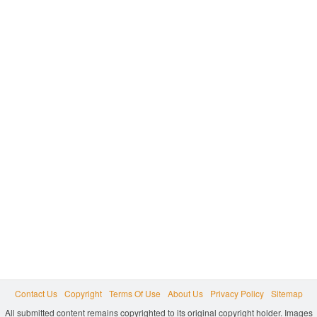
Contact Us
Copyright
Terms Of Use
About Us
Privacy Policy
Sitemap
All submitted content remains copyrighted to its original copyright holder. Images