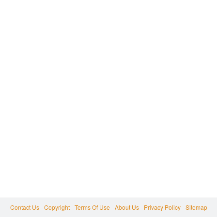
Contact Us
Copyright
Terms Of Use
About Us
Privacy Policy
Sitemap