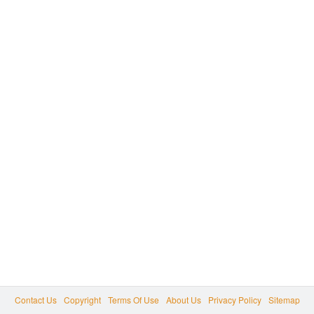
Contact Us
Copyright
Terms Of Use
About Us
Privacy Policy
Sitemap