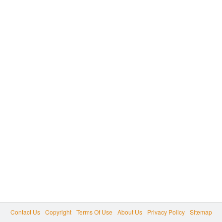
Contact Us
Copyright
Terms Of Use
About Us
Privacy Policy
Sitemap