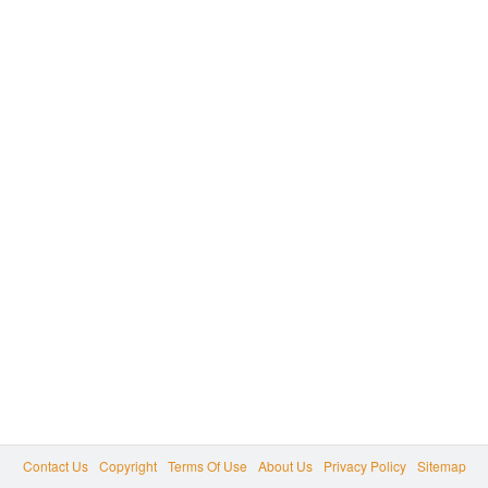
Contact Us
Copyright
Terms Of Use
About Us
Privacy Policy
Sitemap