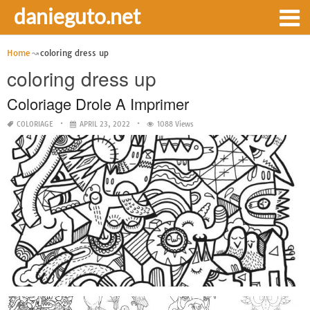
danieguto.net
Home
coloring dress up
coloring dress up
Coloriage Drole A Imprimer
COLORIAGE
APRIL 23, 2022
1088 Views