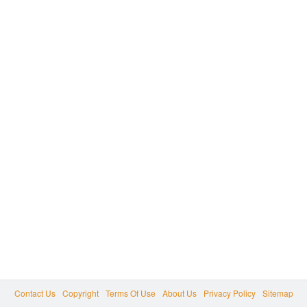
Contact Us
Copyright
Terms Of Use
About Us
Privacy Policy
Sitemap