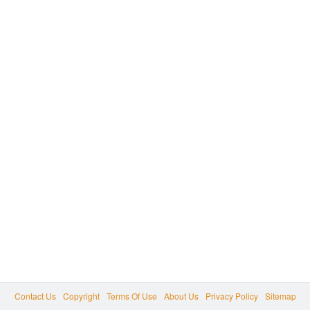
Contact Us
Copyright
Terms Of Use
About Us
Privacy Policy
Sitemap