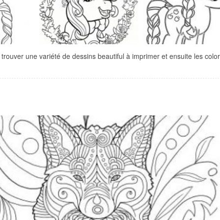
trouver une variété de dessins beautiful à imprimer et ensuite les color