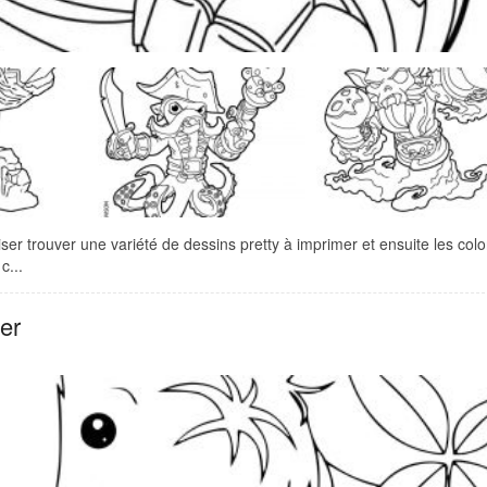
er trouver une variété de dessins pretty à imprimer et ensuite les color
c...
er