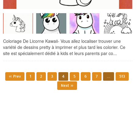
Coloriage De Licorne Kawaii- Vous allez localiser trouver une
variété de dessins pretty à imprimer et plus tard les colorier. Ce
site est spécialement dédié à kids et leurs parents par co...
« Prev
1
2
3
4
5
6
7
…
513
Next »