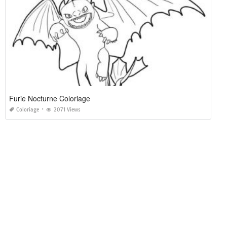
Furie Nocturne Coloriage
Coloriage
2071 Views