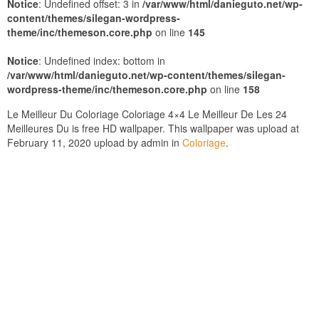
Notice
: Undefined offset: 3 in
/var/www/html/danieguto.net/wp-
content/themes/silegan-wordpress-
theme/inc/themeson.core.php
on line
145
Notice
: Undefined index: bottom in
/var/www/html/danieguto.net/wp-content/themes/silegan-
wordpress-theme/inc/themeson.core.php
on line
158
Le Meilleur Du Coloriage Coloriage 4×4 Le Meilleur De Les 24
Meilleures Du is free HD wallpaper. This wallpaper was upload at
February 11, 2020 upload by admin in
Coloriage
.