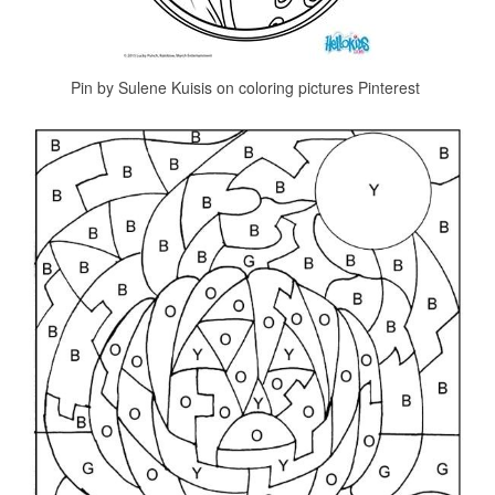
Pin by Sulene Kuisis on coloring pictures Pinterest